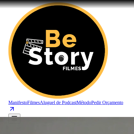
Manifesto
Filmes
Aluguel de Podcast
Método
Pedir Orçamento