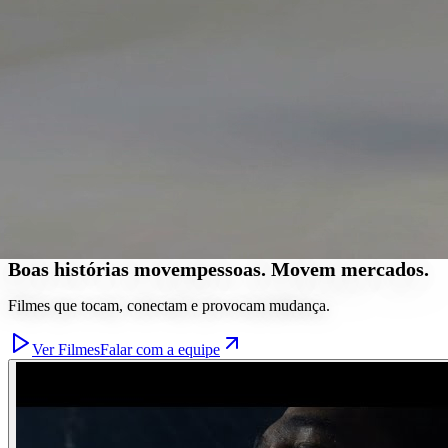
Boas histórias
movem
pessoas.
Movem mercados.
Filmes que tocam, conectam e provocam mudança.
Ver Filmes
Falar com a equipe