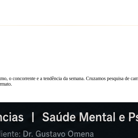
é
o
instante
certo.
ritmo, o concorrente e a tendência da semana. Cruzamos pesquisa de ca
ormato.