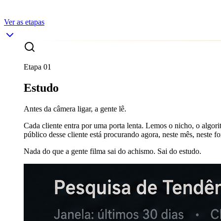
A
prep
é
o
filme.
O
set
é
decisão.
A
entrega
Ver as etapas
Etapa
01
Estudo
Antes da câmera ligar, a gente lê.
Cada cliente entra por uma porta lenta. Lemos o nicho, o algo
público desse cliente está procurando agora, neste mês, neste f
Nada do que a gente filma sai do achismo. Sai do estudo.